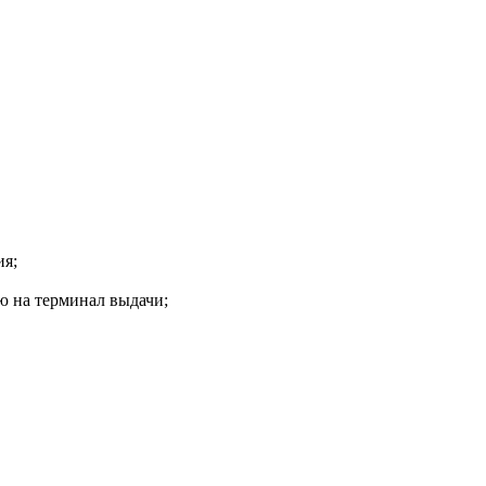
:
ия;
ю на терминал выдачи;